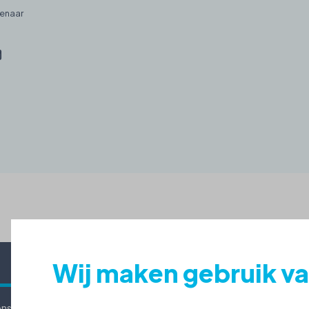
genaar
Wij maken gebruik v
ons
Werken bij
Adres: