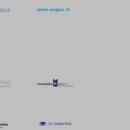
us.nl
www.engius.nl